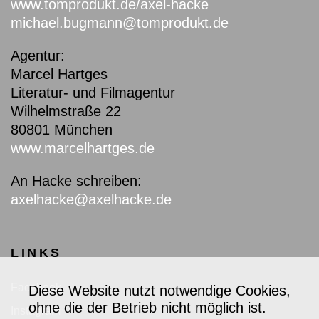
www.tomprodukt.de/axel-hacke
michael.bugmann@tomprodukt.de
Agentur:
Marcel Hartges
Literatur- und Filmagentur
Wilhelmstraße 22
80801 München
www.marcelhartges.de
An Hacke schreiben:
axelhacke@axelhacke.de
LINKS
Facebook
Diese Website nutzt notwendige Cookies,
ohne die der Betrieb nicht möglich ist.
Instagram