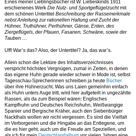
Eines meiner Lieblingsbücher ist W. Liebeskinds 1911
erschienenes Werk
Die Nutz- und Sportgeflügelzucht
mit
dem schönen Untertitel
Beschreibung der Rassemerkmale
nebst Anleitung zur rationellen Haltung und Zucht der
Hühner, Truthühner, Perlhühner, Gänse, Enten, des
Ziergeflügels, der Pfauen, Fasanen, Schwäne, sowie der
Tauben …
Uff! War’s das? Also, der Untertitel? Ja, das war’s.
Allein schon die Lektüre des Inhaltsverzeichnisses
verspricht höchstes Vergnügen, zumal in Zeiten, in denen
das eigene Huhn gerade wieder schwer in Mode ist, selbst
Tagesschau-Sprecherinnen schreiben ja heute
Bücher
über ihre Hühnerzucht. Was uns Laien gemeinhin einfach
als Huhn unters Auge tritt, wird hier aufgeteilt in ungezählte
Rassen, als da zum Beispiel wären: Englisches
Kampfhuhn und Deutsches Reichshuhn, Weißwangige
Spanier und Bergische Kräher, auch den Siebenbürger
Nackthals wollen wir nicht vergessen. Es sind die Vielfalt
im Verborgenen und die Hingabe an das Entlegene, um
die es hier geht, auch um die Freude am Speziellen, und
als ich für mein
Deutschlandalbum
vor vielen Jahren eine