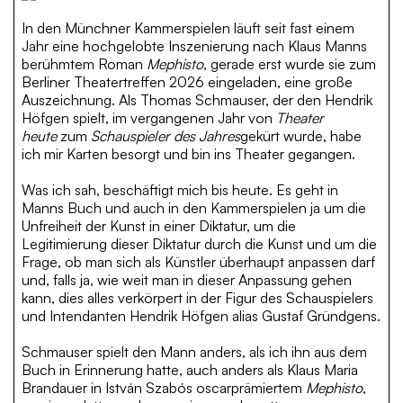
In den Münchner Kammerspielen läuft seit fast einem
Jahr eine hochgelobte Inszenierung nach Klaus Manns
berühmtem Roman
Mephisto
, gerade erst wurde sie zum
Berliner Theatertreffen 2026 eingeladen, eine große
Auszeichnung. Als Thomas Schmauser, der den Hendrik
Höfgen spielt, im vergangenen Jahr von
Theater
heute
zum
Schauspieler des Jahres
gekürt wurde, habe
ich mir Karten besorgt und bin ins Theater gegangen.
Was ich sah, beschäftigt mich bis heute. Es geht in
Manns Buch und auch in den Kammerspielen ja um die
Unfreiheit der Kunst in einer Diktatur, um die
Legitimierung dieser Diktatur durch die Kunst und um die
Frage, ob man sich als Künstler überhaupt anpassen darf
und, falls ja, wie weit man in dieser Anpassung gehen
kann, dies alles verkörpert in der Figur des Schauspielers
und Intendanten Hendrik Höfgen alias Gustaf Gründgens.
Schmauser spielt den Mann anders, als ich ihn aus dem
Buch in Erinnerung hatte, auch anders als Klaus Maria
Brandauer in István Szabós oscarprämiertem
Mephisto
,