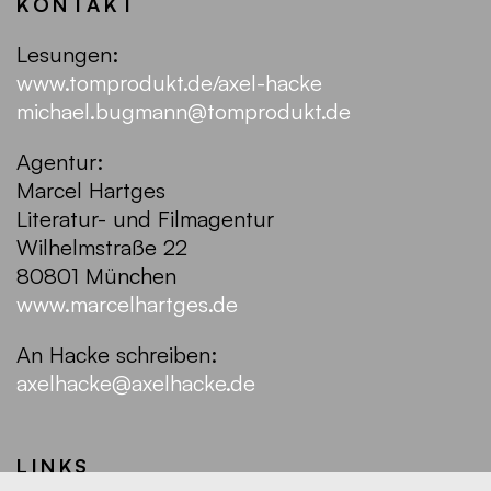
KONTAKT
Lesungen:
www.tomprodukt.de/axel-hacke
michael.bugmann@tomprodukt.de
Agentur:
Marcel Hartges
Literatur- und Filmagentur
Wilhelmstraße 22
80801 München
www.marcelhartges.de
An Hacke schreiben:
axelhacke@axelhacke.de
LINKS