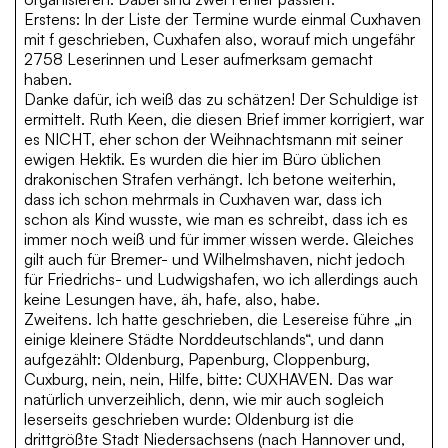
Erstens: In der Liste der Termine wurde einmal Cuxhaven
mit f geschrieben, Cuxhafen also, worauf mich ungefähr
2758 Leserinnen und Leser aufmerksam gemacht
haben.
Danke dafür, ich weiß das zu schätzen! Der Schuldige ist
ermittelt. Ruth Keen, die diesen Brief immer korrigiert, war
es NICHT, eher schon der Weihnachtsmann mit seiner
ewigen Hektik. Es wurden die hier im Büro üblichen
drakonischen Strafen verhängt. Ich betone weiterhin,
dass ich schon mehrmals in Cuxhaven war, dass ich
schon als Kind wusste, wie man es schreibt, dass ich es
immer noch weiß und für immer wissen werde. Gleiches
gilt auch für Bremer- und Wilhelmshaven, nicht jedoch
für Friedrichs- und Ludwigshafen, wo ich allerdings auch
keine Lesungen have, äh, hafe, also, habe.
Zweitens. Ich hatte geschrieben, die Lesereise führe „in
einige kleinere Städte Norddeutschlands“, und dann
aufgezählt: Oldenburg, Papenburg, Cloppenburg,
Cuxburg, nein, nein, Hilfe, bitte: CUXHAVEN. Das war
natürlich unverzeihlich, denn, wie mir auch sogleich
leserseits geschrieben wurde: Oldenburg ist die
drittgrößte Stadt Niedersachsens (nach Hannover und,