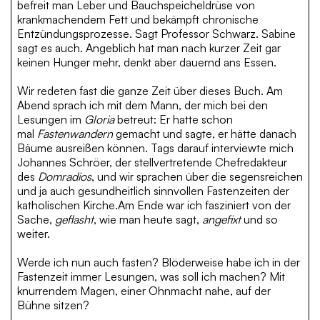
befreit man Leber und Bauchspeicheldrüse von
krankmachendem Fett und bekämpft chronische
Entzündungsprozesse. Sagt Professor Schwarz. Sabine
sagt es auch. Angeblich hat man nach kurzer Zeit gar
keinen Hunger mehr, denkt aber dauernd ans Essen.
Wir redeten fast die ganze Zeit über dieses Buch. Am
Abend sprach ich mit dem Mann, der mich bei den
Lesungen im
Gloria
betreut: Er hatte schon
mal
Fastenwandern
gemacht und sagte, er hätte danach
Bäume ausreißen können. Tags darauf interviewte mich
Johannes Schröer, der stellvertretende Chefredakteur
des
Domradios
, und wir sprachen über die segensreichen
und ja auch gesundheitlich sinnvollen Fastenzeiten der
katholischen Kirche.Am Ende war ich fasziniert von der
Sache,
geflasht
, wie man heute sagt,
angefixt
und so
weiter.
Werde ich nun auch fasten? Blöderweise habe ich in der
Fastenzeit immer Lesungen, was soll ich machen? Mit
knurrendem Magen, einer Ohnmacht nahe, auf der
Bühne sitzen?