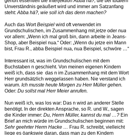
gehört essentiell die Interjektion
Abba hä?,
die bei totalem
Unverständnis geäußert wird und immer am Satzanfang
steht:
Abba hä?, wie soll ich das denn machen?
Auch das Wort
Beispiel
wird oft verwendet im
Grundschulischen, im Zusammenhang mit
jetze
oder
nua
vor allem: „Wenn ich mal groß bin, dann arbeite in Jeans-
Shop, aber Beispiel nua.“ Oder: „Wenn du jetze ein Mann
bist, Frau R., abba Beispiel nua, nua Beispiel, schwöre …“
Interessant ist, was im Grundschulischen mit dem
Buchstaben n geschieht. Von meinen eigenen Kindern
weiß ich, dass sie das n im Zusammenhang mit dem Wort
Herr grundsätzlich weggelassen haben. Nie verstand ich
warum.
Ich musste heute Morgen zu Herr Müller gehen.
Oder:
Du sollst mal Herr Meier anrufen.
Nun weiß ich, was los war: Das n wird an anderer Stelle
benötigt. In der direkten Ansprache, so R. und W., sagen
die Kinder immer:
Du, Herrn Müller, kannst du mal …?
Ein
Brief an mich würde im Grundschulischen beginnen mit:
Sehr geehrter Herrn Hacke …
Frau R. schreibt, vielleicht
liege es öankswie daran, dass man zu den Kindern