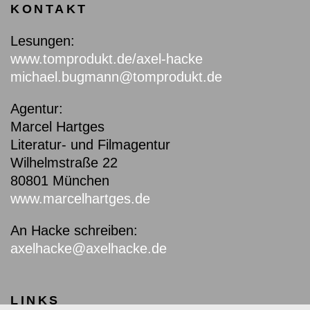
KONTAKT
Lesungen:
www.tomprodukt.de/axel-hacke
michael.bugmann@tomprodukt.de
Agentur:
Marcel Hartges
Literatur- und Filmagentur
Wilhelmstraße 22
80801 München
www.marcelhartges.de
An Hacke schreiben:
axelhacke@axelhacke.de
LINKS