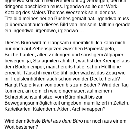
Irgendwo soll sich mein Rentenantrag verbergen, den ich
dringend abschicken muss. Irgendwo sollte der Werk-
Katalog des Malers Thomas Weczerek sein, der das
Titelbild meines neuen Buches gemalt hat. Irgendwo muss
ja überhaupt auch dieses Bild von ihm sein, fällt mir gerade
ein, irgendwo, irgendwo, irgendwo …
Dieses Büro wird mir langsam unheimlich. Ich kann mich
nur noch auf Zehenspitzen zwischen Papierstapeln,
Bücherhaufen, alten Zeitungen und sonstigem Altpapier
bewegen, ja, Stalagmiten ähnlich, wächst der Krempel aus
dem Boden empor, mancherorts hat er schon Hüfthöhe
erreicht. Täuscht mein Gefühl, oder wächst das Zeug wie
in Tropfsteinhöhlen auch schon von der Decke herab?
Hängt Papierkram von oben bis zum Boden? Wird der Tag
kommen, an dem ich wie eingemauert auf meinem
Schreibtischstuhl sitze, vom Büroinhalt bis zur
Bewegungsunmöglichkeit umgeben, mumifiziert in Zetteln,
Karteikarten, Kalendern, Akten, Archivmappen?
Wird der nächste
Brief aus dem Büro
nur noch aus einem
Wort bestehen?