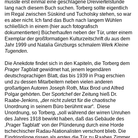
musste erst einmal eine geschlagene Dreiviertelstunde
lang nach diesem Buch suchen. Torberg sollte eigentlich
im Regal zwischen Süskind und Tucholsky stehen, so war
es aber nicht. Ich fand das Buch nach langem Wühlen
schließlich in einem (hier auch fotografisch
dokumentierten) Bücherhaufen neben der Tür, unter einem
Exemplar der großformatigen Kulturzeitschrift
du
aus dem
Jahr 1999 und Natalia Ginzburgs schmalem Werk
Kleine
Tugenden
.
Die Anekdote findet sich in den Kapiteln, die Torberg dem
Prager Tagblatt
gewidmet hat, jenem legendären
deutschsprachigen Blatt, das bis 1939 in Prag erschien
und zu dessen Mitarbeitern neben vielen anderen
großartigen Autoren Joseph Roth, Max Brod und Alfred
Polgar gehörten. Der Sportchef der Zeitung hieß Dr.
Raabe-Jenkins, „der nicht zuletzt für die chaotische
Unordnung in seinem Büro berühmt war“. Diese
Unordnung, so Torberg, „soll während der wirren Unruhen
des Jahres 1918 bewirkt haben, daß das Gebäude des
‚Prager Tagblatt‘ von der Plünderung durch eine Horde
tschechischer Radau-Nationalisten verschont blieb. Die
Eindringlinge rissen als erstes die Tür zu Raabes Zimmer