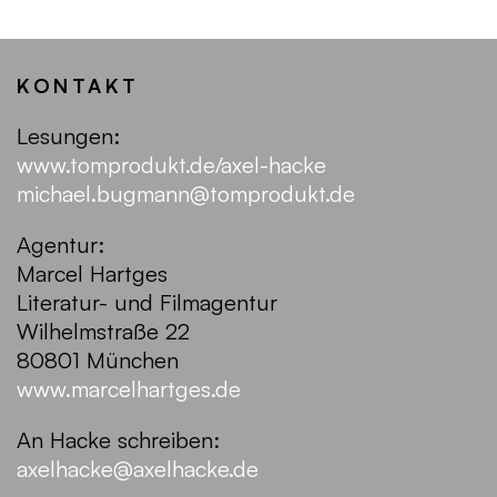
KONTAKT
Lesungen:
www.tomprodukt.de/axel-hacke
michael.bugmann@tomprodukt.de
Agentur:
Marcel Hartges
Literatur- und Filmagentur
Wilhelmstraße 22
80801 München
www.marcelhartges.de
An Hacke schreiben:
axelhacke@axelhacke.de