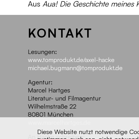
Aus
Aua! Die Geschichte meines 
KONTAKT
Lesungen:
www.tomprodukt.de/axel-hacke
michael.bugmann@tomprodukt.de
Agentur:
Marcel Hartges
Literatur- und Filmagentur
Wilhelmstraße 22
80801 München
www.marcelhartges.de
Diese Website nutzt notwendige Cook
An Hacke schreiben: