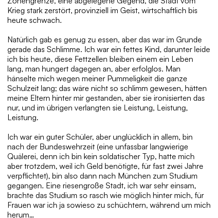
Zonengrenze, eine abgelegene Gegend, die Stadt vom
Krieg stark zerstört, provinziell im Geist, wirtschaftlich bis
heute schwach.
Natürlich gab es genug zu essen, aber das war im Grunde
gerade das Schlimme. Ich war ein fettes Kind, darunter leide
ich bis heute, diese Fettzellen bleiben einem ein Leben
lang, man hungert dagegen an, aber erfolglos. Man
hänselte mich wegen meiner Pummeligkeit die ganze
Schulzeit lang; das wäre nicht so schlimm gewesen, hätten
meine Eltern hinter mir gestanden, aber sie ironisierten das
nur, und im übrigen verlangten sie Leistung, Leistung,
Leistung.
Ich war ein guter Schüler, aber unglücklich in allem, bin
nach der Bundeswehrzeit (eine unfassbar langwierige
Quälerei, denn ich bin kein soldatischer Typ, hatte mich
aber trotzdem, weil ich Geld benötigte, für fast zwei Jahre
verpflichtet), bin also dann nach München zum Studium
gegangen. Eine riesengroße Stadt, ich war sehr einsam,
brachte das Studium so rasch wie möglich hinter mich, für
Frauen war ich ja sowieso zu schüchtern, während um mich
herum…