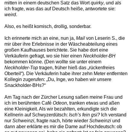
mitten in einem deutschen Satz das Wort
quirky
, und als
ich fragte, was das auf Deutsch heiße, antwortete sie:
weird
.
Also, es heißt komisch, drollig, sonderbar.
Ich erinnerte mich an eine, nun ja,
Mail
von Leserin S., die
mir über ihre Erlebnisse in der Wäscheabteilung eines
großen Kaufhauses berichtete. Sie habe dort eine
Verkäuferin gefragt, wo sie hier einen
Neckholder-BH
bekommen könne. (Den wollte sie unter einem
Neckholder-Top
tragen, früher hieß das „rückenfreies
Oberteil“). Die Verkäuferin habe ihrer zehn Meter entfernten
Kollegin zugerufen: „Du, Inge, wo haben wir unsere
Snackholder-BHs?“
Am Tag nach der Zürcher Lesung saßen meine Frau und
ich im berühmten Café
Odeon
, tranken etwas und aßen
eine Kleinigkeit. Als wir bezahlten, erkundigte sich die
Kellnerin auf Schwyzerdütsch:
Isch’s fein gsi?
Ich verstand
nur
Schweinzi
, fragte nach, hörte wieder
Schweinzi
und
dann aber erklärte es mir die Dame auf Hochdeutsch: ob