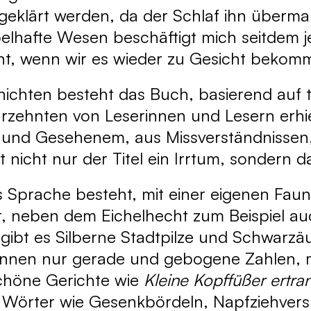
geklärt werden, da der Schlaf ihn überma
lhafte Wesen beschäftigt mich seitdem 
t, wenn wir es wieder zu Gesicht bekom
ichten besteht das Buch, basierend auf t
Jahrzehnten von Leserinnen und Lesern erhi
und Gesehenem, aus Missverständnissen,
t nicht nur der Titel ein Irrtum, sondern 
us Sprache besteht, mit einer eigenen Fau
ibt, neben dem Eichelhecht zum Beispiel 
 gibt es Silberne Stadtpilze und Schwarz
ennen nur gerade und gebogene Zahlen, me
chöne Gerichte wie
Kleine Kopffüßer ertra
ne Wörter wie Gesenkbördeln, Napfziehver