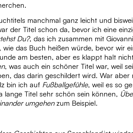
herchen.
Buchtitels manchmal ganz leicht und biswe
r der Titel schon da, bevor ich eine einzi
tehst Du?
, das ich zusammen mit Giovann
, wie das Buch heißen würde, bevor wir 
runde am besten, aber es klappt halt nich
en
, was auch ein schöner Titel war, weil s
ben, das darin geschildert wird. War abe
lz bin ich auf
Fußballgefühle
, weil es so g
 ja lange Titel sehr schön sein können,
Übe
teinander umgehen
zum Beispiel.