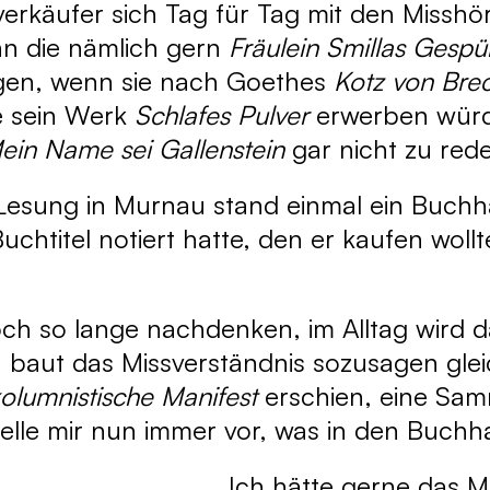
erkäufer sich Tag für Tag mit den Misshö
n die nämlich gern
Fräulein Smillas Gespü
gen, wenn sie nach Goethes
Kotz von Bre
 sein Werk
Schlafes Pulver
erwerben würd
ein Name sei Gallenstein
gar nicht zu red
esung in Murnau stand einmal ein Buchhänd
chtitel notiert hatte, den er kaufen woll
och so lange nachdenken, im Alltag wird
 baut das Missverständnis sozusagen gleic
olumnistische Manifest
erschien, eine Sa
elle mir nun immer vor, was in den Buchh
Ich hätte gerne das 