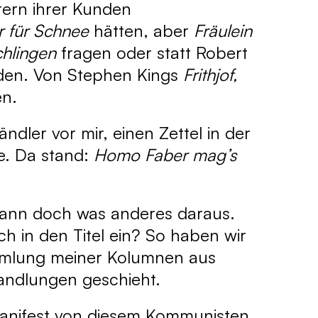
rern ihrer Kunden
r für Schnee
hätten, aber
Fräulein
chlingen
fragen oder statt Robert
en. Von Stephen Kings
Frithjof,
en.
ler vor mir, einen Zettel in der
te. Da stand:
Homo Faber mag’s
 dann doch was anderes daraus.
h in den Titel ein? So haben wir
mmlung meiner Kolumnen aus
andlungen geschieht.
Manifest von diesem Kommunisten.