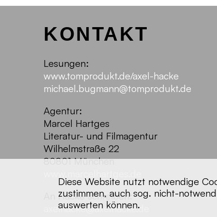
KONTAKT
Lesungen:
www.tomprodukt.de/axel-hacke
michael.bugmann@tomprodukt.de
Agentur:
Marcel Hartges
Literatur- und Filmagentur
Wilhelmstraße 22
80801 München
www.marcelhartges.de
Diese Website nutzt notwendige Cook
zustimmen, auch sog. nicht-notwendi
An Hacke schreiben:
auswerten können.
axelhacke@axelhacke.de